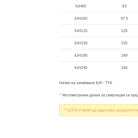
IUH60
63
IUH100
97.5
IUH120
126
IUH150
155
IUH190
189
IUH240
240
Начин на заявяване IUH - ТУК
* Фотометрични данни за симулации се пре
** ЕЛТА-Р може да адаптира продуктите в