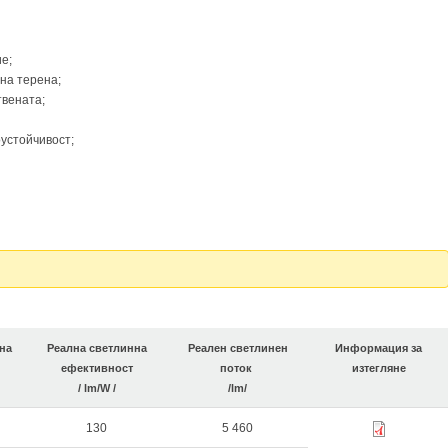
ние;
 нa терена;
твената;
оустойчивост;
на
Реална светлинна
Реален светлинен
Информация за
ефективност
поток
изтегляне
/ lm/W /
/lm/
130
5 460