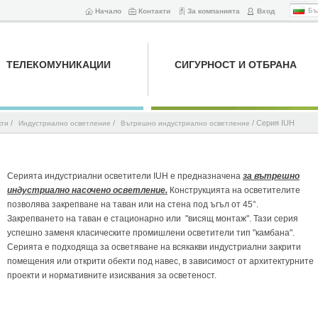
Бъ
Начало
Контакти
За компанията
Вход
ТЕЛЕКОМУНИКАЦИИ
СИГУРНОСТ И ОТБРАНА
/
/
/ Серия IUH
кти
Индустриално осветление
Вътрешно индустриално осветление
Серията индустриални осветители IUH е предназначена
за вътрешно
индустриално насочено осветление.
Конструкцията на осветителите
позволява закрепване на таван или на стена под ъгъл от 45°.
Закрепването на таван е стационарно или "висящ монтаж". Тази серия
успешно заменя класическите промишлени осветители тип "камбана".
Серията е подходяща за осветяване на всякакви индустриални закрити
помещения или открити обекти под навес, в зависимост от архитектурните
проекти и нормативните изисквания за осветеност.