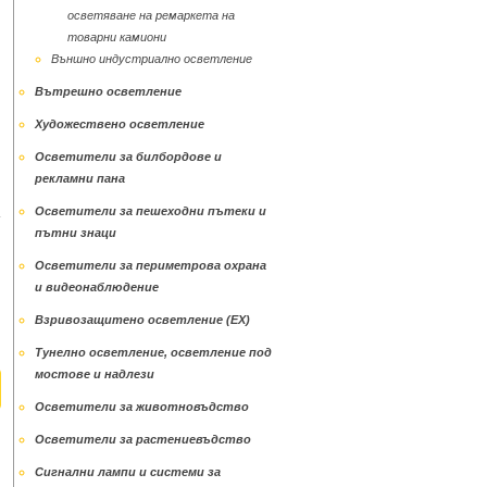
осветяване на ремаркета на
товарни камиони
Външно индустриално осветление
Вътрешно осветление
Художествено осветление
Осветители за билбордове и
рекламни пана
Осветители за пешеходни пътеки и
пътни знаци
Осветители за периметрова охрана
и видеонаблюдение
Взривозащитено осветление (ЕХ)
Тунелно осветление, осветление под
мостове и надлези
Осветители за животновъдство
Осветители за растениевъдство
Сигнални лампи и системи за