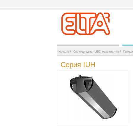
/
/
Начало
Светодиодно (LED) осветление
Проду
Серия IUH