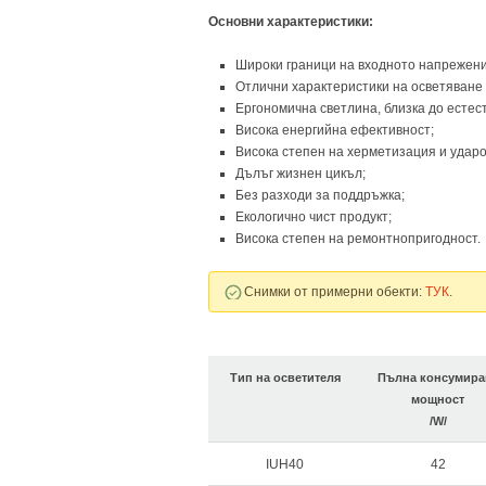
Основни характеристики:
Широки граници на входното напреже
Отлични характеристики на осветяване
Ергономична светлина, близка до естес
Висока енергийна ефективност;​
Висока степен на херметизация и удар
Дълъг жизнен цикъл;
Без разходи за поддръжка;
Екологично чист продукт;
Висока степен на ремонтнопригодност.
Снимки от примерни обекти:
ТУК
.
Тип на осветителя
Пълна консумира
мощност
/W/
IUH40
42