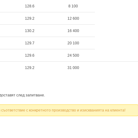
128.6
8 100
129.2
12 600
130.2
16 400
129.7
20 100
129.6
24 500
129.2
31 000
доставят след запитване.
 съответствие с конкретното производство и изискванията на клиента!