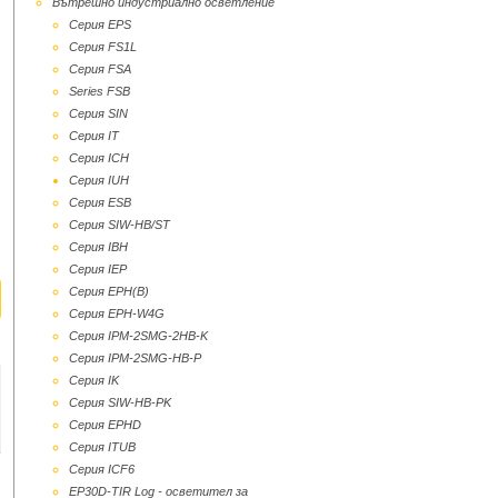
Вътрешно индустриално осветление
Серия EPS
Серия FS1L
Серия FSA
Series FSB
Серия SIN
Серия IT
Серия ICH
Серия IUH
Серия ESB
Серия SIW-HB/ST
Серия IBH
Серия IEP
Серия EPH(B)
Серия EPH-W4G
Серия IPM-2SMG-2HB-K
Серия IPM-2SMG-HB-P
Серия IK
Серия SIW-HB-PK
Серия EPHD
Серия ITUB
Серия ICF6
EP30D-TIR Log - осветител за