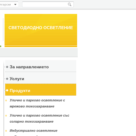
лгарски
СВЕТОДИОДНО ОСВЕТЛЕНИЕ
За направлението
Услуги
Продукти
Улично и парково осветление с
мрежово токозахранване
Улично и парково осветление със
соларно токозахранване
Индустриално осветление