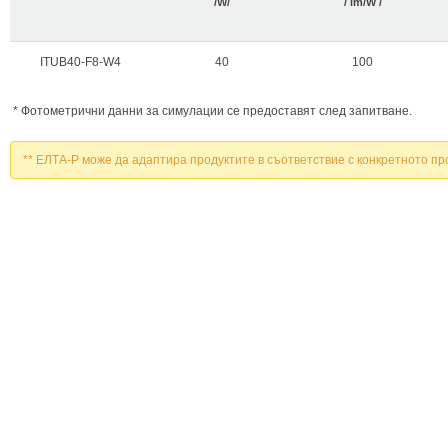
/W/
/ lm/W /
ITUB40-F8-W4
40
100
* Фотометрични данни за симулации се предоставят след запитване.
** ЕЛТА-Р може да адаптира продуктите в съответствие с конкретното пр