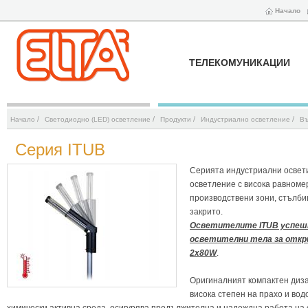
Начало
ТЕЛЕКОМУНИКАЦИИ
/
/
/
/
Начало
Светодиодно (LED) осветление
Продукти
Индустриално осветление
Въ
Серия ITUB
Серията индустриални освет
осветление с висока равноме
производствени зони, стълби
закрито.
Осветителите IТUB успеш
осветителни тела за откр
2х80W
.
Оригиналният компактен диза
висока степен на прахо и вод