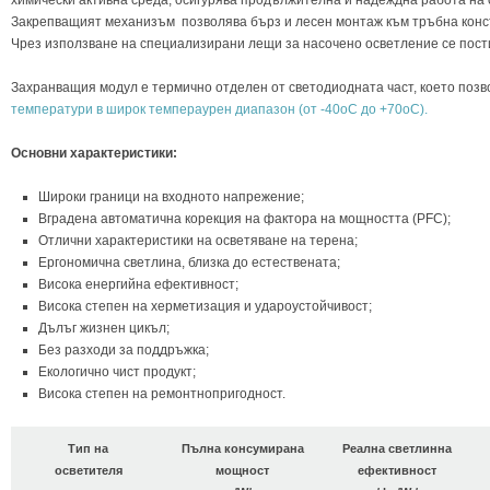
химически активна среда, осигурява продължителна и надеждна работа на 
Закрепващият механизъм позволява бърз и лесен монтаж към тръбна конс
Чрез използване на специализирани лещи за насочено осветление се пост
Захранващия модул е термично отделен от светодиодната част, което поз
температури в широк темпераурен диапазон (от -40оC до +70оC).
Основни характеристики:
Широки граници на входното напрежение;
Вградена автоматична корекция на фактора на мощността (PFC);
Отлични характеристики на осветяване нa терена;
Ергономична светлина, близка до естествената;
Висока енергийна ефективност;
​Висока степен на херметизация и удароустойчивост;
Дълъг жизнен цикъл;
Без разходи за поддръжка;
Екологично чист продукт;
Висока степен на ремонтнопригодност.
Тип на
Пълна консумирана
Реална светлинна
осветителя
мощност
ефективност