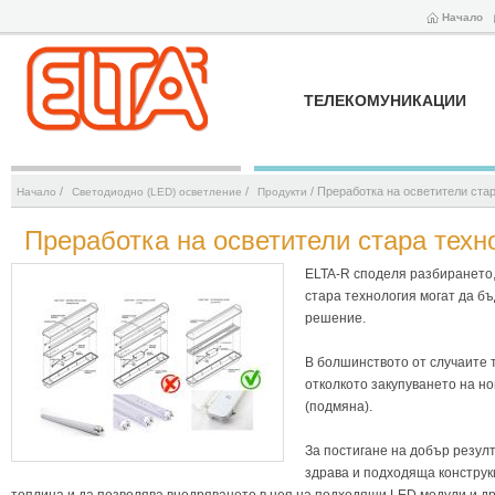
Начало
ТЕЛЕКОМУНИКАЦИИ
/
/
/ Преработка на осветители ста
Начало
Светодиодно (LED) осветление
Продукти
Преработка на осветители стара техн
ELTA-R споделя разбирането,
стара технология могат да б
решение.
В болшинството от случаите 
отколкото закупуването на н
(подмяна).
За постигане на добър резулт
здрава и подходяща конструк