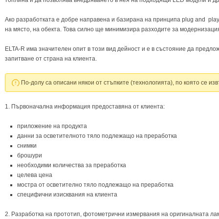
топлина и да позволява внедряването в нея на подходящи LED модули и д
Ако разработката е добре направена и базирана на принципа plug and pla
на място, на обекта. Това силно ще минимизира разходите за модернизация
ELTA-R има значителен опит в този вид дейност и е в състояние да предло
запитване от страна на клиента.
По-долу са описани някои от стъпките (технологията), по която се и
1. Първоначална информация предоставяна от клиента:
приложение на продукта
данни за осветителното тяло подлежащо на преработка
снимки
брошури
необходими количества за преработка
целева цена
мостра от осветително тяло подлежащо на преработка
специфични изисквания на клиента
2. Разработка на прототип, фотометрични измервания на оригиналната ла