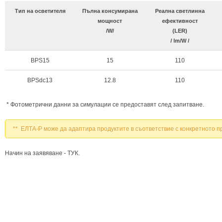
Тип на осветителя
Пълна консумирана
Реална светлинна
мощност
ефективност
/W/
(LER)
/ lm/W /
BPS15
15
110
BPSdc13
12.8
110
* Фотометрични данни за симулации се предоставят след запитване.
** ЕЛТА-Р може да адаптира продуктите в съответствие с конкретното п
Начин на заявяване - ТУК.