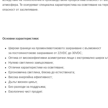
вследствие на технологични и производствени процеси има опасност от въ
атмосфера. Те осигуряват специална характеристика на осветяване на тер
опасност от заслепяване.
Основни характеристики:
Широки граници на променливотоковото захранване с възможност
за постояннотоково захранване от 22VDC до 30VDC;
Оптика от високоефективни асиметрични лещи с екстремално широк ъг
Нулево светлинно замърсяване;
Отлични характеристики на осветяване;
Ергономична светлина, близка до естествената;
Висока енергийна ефективност;
Дълъг жизнен цикъл;
Без разходи за поддръжка;
Екологично чист продукт.