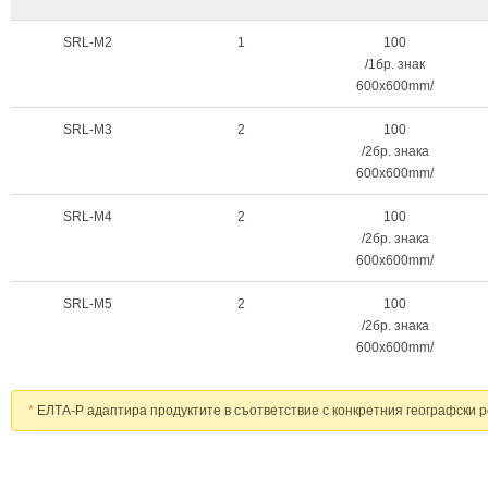
SRL-M2
1
100
/1бр. знак
600х600mm/
SRL-M3
2
100
/2бр. знакa
600х600mm/
SRL-M4
2
100
/2бр. знакa
600х600mm/
SRL-M5
2
100
/2бр. знакa
600х600mm/
*
ЕЛТА-Р адаптира продуктите в съответствие с конкретния географски р