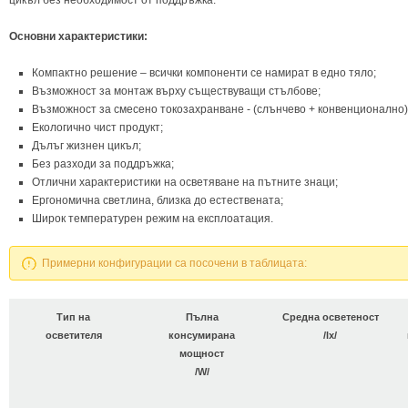
цикъл без необходимост от поддръжка.
Основни характеристики:
Компактно решение – всички компоненти се намират в едно тяло;
Възможност за монтаж върху съществуващи стълбове;
Възможност за смесено токозахранване - (слънчево + конвенционално)
Екологично чист продукт;
Дълъг жизнен цикъл;
Без разходи за поддръжка;
Отлични характеристики на осветяване нa пътните знаци;
Ергономична светлина, близка до естествената;
Широк температурен режим на експлоатация.
Примерни конфигурации са посочени в таблицата:
Тип на
Пълна
Средна осветеност
осветителя
консумирана
/lx/
мощност
/W/