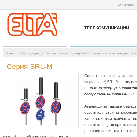
Начало
ТЕЛЕКОМУНИКАЦИИ
/
/
/
Начало
Светодиодно (LED) осветление
Продукти
Осветители за пешеходни пътек
Серия SRL-M
Серията осветители с автоно
захранване) SRL-M е предназ
на
пътни знаци разположен
географски ширини над 50º.
Авангардният дизайн с предв
осветителя ъгъл на насочван
характеристики осигуряват п
осветителя дори при тежки м
решение на системата е с ви