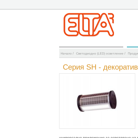
/
/
Начало
Светодиодно (LED) осветление
Проду
Серия SH - декоратив