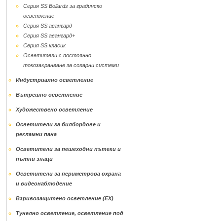
Серия SS Bollards за градинско
осветление
Серия SS авангард
Серия SS авангард+
Серия SS класик
Осветители с постоянно
токозахранване за соларни системи
Индустриално осветление
Вътрешно осветление
Художествено осветление
Осветители за билбордове и
рекламни пана
Осветители за пешеходни пътеки и
пътни знаци
Осветители за периметрова охрана
и видеонаблюдение
Взривозащитено осветление (ЕХ)
Тунелно осветление, осветление под