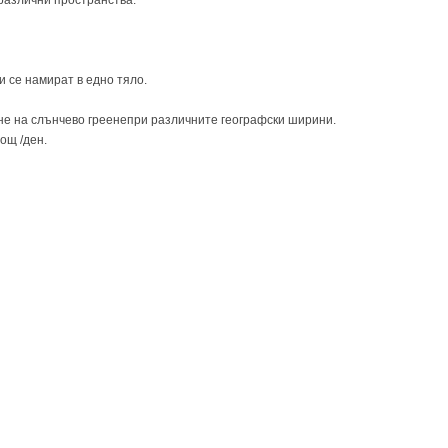
различни пространства.
 се намират в едно тяло.
е на слънчево греенепри различните географски ширини.
ощ /ден.