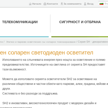
Бъ
Начало
Контакти
За компанията
Вход
ТЕЛЕКОМУНИКАЦИИ
СИГУРНОСТ И ОТБРАНА
/
/ Серия SH - декоративен
кти
Улично и парково осветление със соларно токозахранване
ен соларен светодиоден осветител
Използването на слънчевата енергия през нощта за осветление е голямо
предизвикателство. Източниците на светлина от серията SH предоставят
тази възможност.
Можете да използвате серията осветитетели SH2 за осветяване на
различни обществени и частни обекти като паркове, алеи, градина, кейове 
други.
Системата е без разходи за поддръжка.
SH2 е иновативен, високотехнологичен продукт с модерен дизайн и