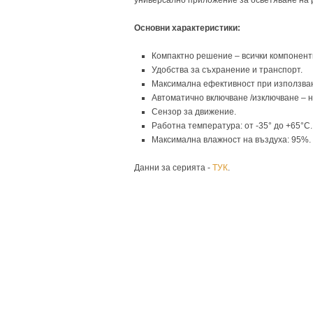
универсално приложение за осветяване на 
Основни характеристики:
Компактно решение – всички компоненти
Удобства за съхранение и транспорт.
Максимална ефективност при използван
Автоматично включване /изключване – н
Сензор за движение.
Работна температура: от -35° до +65°C.
Максимална влажност на въздуха: 95%.
Данни за серията -
ТУК
.