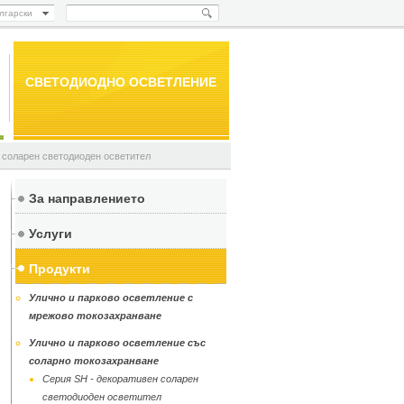
лгарски
СВЕТОДИОДНО ОСВЕТЛЕНИЕ
 соларен светодиоден осветител
За направлението
Услуги
Продукти
Улично и парково осветление с
и
мрежово токозахранване
Улично и парково осветление със
соларно токозахранване
Серия SH - декоративен соларен
светодиоден осветител