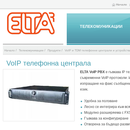
Начало
ТЕЛЕКОМУНИКАЦИИ
/
/
/
Начало
Телекомуникации
Продукти
VoIP и TDM телефонни централи и устройств
VoIP телефонна централа
ELTA VoIP PBX
е гъвкава IP 
съвременни VoIP протоколи. 
изпращане на факс съобщени
език.
Удобна за ползване
Лесно се интегрира към вс
Модулно разширяема с FX
Гъвкава за конфигуриране
Отворена за бъдещо разви