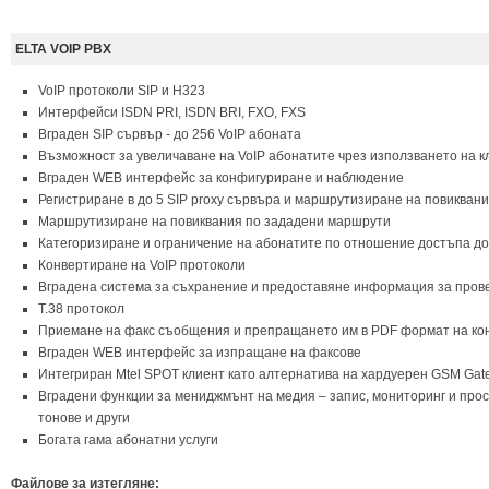
ELTA VОIP PBX
VoIP протоколи SIP и H323
Интерфейси ISDN PRI, ISDN BRI, FXO, FXS
Вграден SIP сървър - до 256 VoIP абоната
Възможност за увеличаване на VoIP абонатите чрез използването на 
Вграден WEB интерфейс за конфигуриране и наблюдение
Регистриране в до 5 SIP proxy сървъра и маршрутизиране на повиквани
Маршрутизиране на повиквания по зададени маршрути
Категоризиране и ограничение на абонатите по отношение достъпа д
Конвертиране на VoIP протоколи
Вградена система за съхранение и предоставяне информация за пров
Т.38 протокол
Приемане на факс съобщения и препращането им в PDF формат на конкре
Вграден WEB интерфейс за изпращане на факсове
Интегриран Mtel SPOT клиент като алтернатива на хардуерен GSM Gat
Вградени функции за мениджмънт на медия – запис, мониторинг и прос
тонове и други
Богата гама абонатни услуги
Файлове за изтегляне: