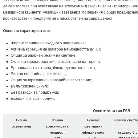
"висящ монтаж" за индустрилани помещения - спортни зали с изисквания з
да се използва при осветяване на всякакъв вид закрити зони - коридори, 
медицински кабинети, училищни заведения, помещения с общо предназнач
производствени предприятия с ниска степен на запрашеност.
Основни характеристики:
Широки граници на входното напрежение;
Активна корекция на фактора на мощността (PFC);
Опция за авариен режим на светене;
Отлични характеристики на осветяване нa терена;
Ергономична светлина, близка до естествената;
Висока енергийна ефективност;
Опция за вграждане на аварийно осветление;
Дълъг жизнен цикъл;
Без разходи за поддръжка;
Екологично чист продукт.
Осветители тип FSB
Тип на
Пълна
Реална
Реален светл
осветителя
консумирана
светлинна
мощност
ефективност
студено бя