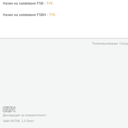
Начин на заявяване FSB -
ТУК.
Начин на заявяване FSBH -
ТУК.
Телекомуникации
Сигур
Декларация за поверителност
Valid XHTML 1.0 Strict