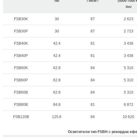
/W/
/ lm/W /
(5000-7000 
/lm/
FSB30K
30
87
2 623
FSB30P
30
87
2 723
FSB40K
42.4
81
3 436
FSB40P
42.4
81
3 436
FSB60K
62.8
84
5 310
FSB60P
62.8
84
5 310
FSB60B
62.8
84
5 310
FSB80B
84.8
81
6 872
FSB120B
125.6
84
10 620
Осветители тип FSBH с рекордна ефе