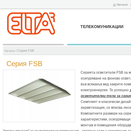
Начало
ТЕЛЕКОМУНИКАЦИИ
/ Серия FSB
Начало
Серия FSB
Серията осветители FSB за м
осигуряване на фоново освет
във всякакъв вид закрити по
електроенергия. Те успешно
осветителни тела за скри
Семплият и класически дизайн
херметизация, се вписва лес
Компактните размери на сери
характеристики, осигуряващи
монтаж в помещения оборудва