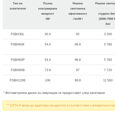
Тип на
Пълна
Реална
Реален светл
осветителя
консумирана
светлинна
мощност
ефективност
студено бя
/W/
/ lm/W /
(5000-7000 
/lm/
FSBH30L
30.4
92
3 200
FSBH60К
54.4
96.8
5 780
FSBH60P
54.4
96.8
5 780
FSBH80B
73.8
97
7 720
FSBH120B
108
96.8
11 560
* Фотометрични данни за симулации се предоставят след запитване.
** ЕЛТА-Р може да адаптира продуктите в съответствие с конкретното пр